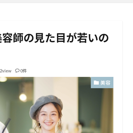
美容師の見た目が若いの
2view
0件
美容