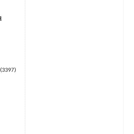
選
3397）