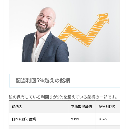
配当利回5％越えの銘柄
私の保有している利回りが5％を超えている銘柄の一部です。
銘柄名
平均取得単価
配当利回り
日本たばこ産業
2133
8.8％