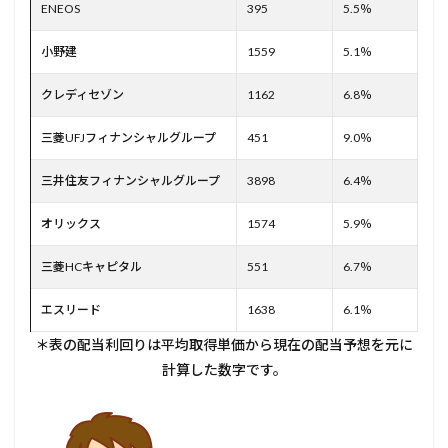
ENEOS
395
5.5％
小野建
1559
5.1％
クレディセゾン
1162
6.8％
三菱UFJフィナンシャルグループ
451
9.0％
三井住友フィナンシャルグループ
3898
6.4％
オリックス
1574
5.9％
三菱HCキャピタル
551
6.7％
エスリード
1638
6.1％
＊表の配当利回りは平均取得単価から現在の配当予想を元に
計算した数字です。