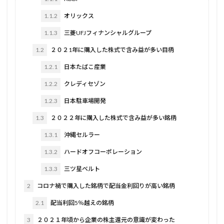
1.1.2
オリックス
1.1.3
三菱UFJフィナンシャルグループ
1.2
２０２1年に購入した株式で含み益が多い目柄
1.2.1
日本たばこ産業
1.2.2
クレディセゾン
1.2.3
日本駐車場開発
1.3
２０２２年に購入した株式で含み益が多い銘柄
1.3.1
沖縄セルラー
1.3.2
ハードオフコーポレーション
1.3.3
三ツ星ベルト
2
コロナ禍で購入した銘柄で配当金利回りが高い銘柄
2.1
配当利回5％越えの銘柄
3
２０２１年頃から企業の株主還元の意識が変わった