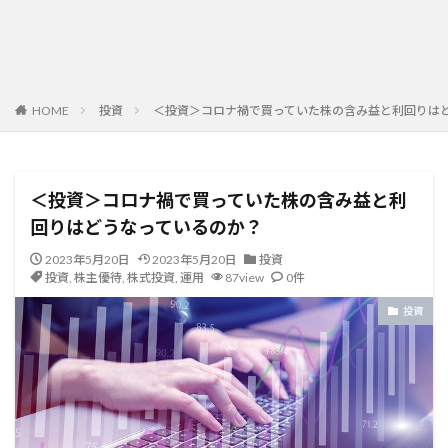
HOME
投資
＜投資＞コロナ禍で買っていた株の含み益と利回りは
＜投資＞コロナ禍で買っていた株の含み益と利
回りはどうなっているのか？
2023年5月20日
2023年5月20日
投資
投資
,
株主優待
,
株式投資
,
運用
87view
0件
投資